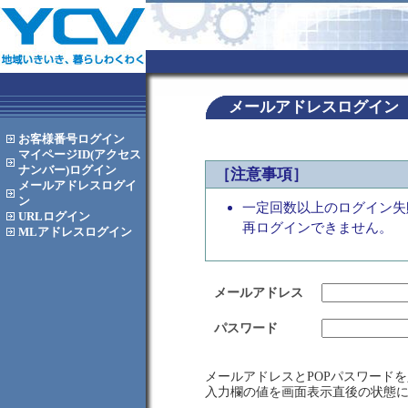
メールアドレスログイン
お客様番号
ログイン
マイページID(アクセス
ナンバー)
ログイン
［注意事項］
メールアドレス
ログイ
ン
一定回数以上のログイン失
URL
ログイン
再ログインできません。
MLアドレス
ログイン
メールアドレス
パスワード
メールアドレスとPOPパスワード
入力欄の値を画面表示直後の状態に