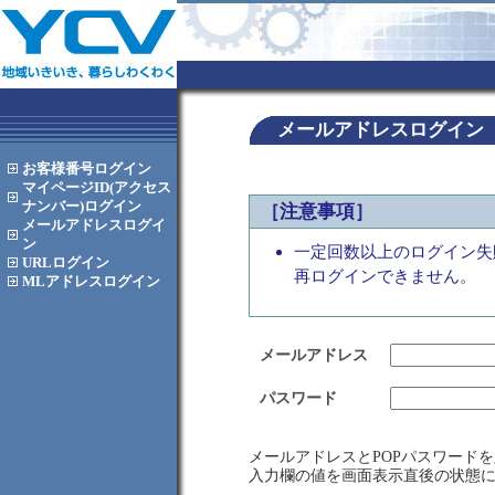
メールアドレスログイン
お客様番号
ログイン
マイページID(アクセス
ナンバー)
ログイン
［注意事項］
メールアドレス
ログイ
ン
一定回数以上のログイン失
URL
ログイン
再ログインできません。
MLアドレス
ログイン
メールアドレス
パスワード
メールアドレスとPOPパスワード
入力欄の値を画面表示直後の状態に