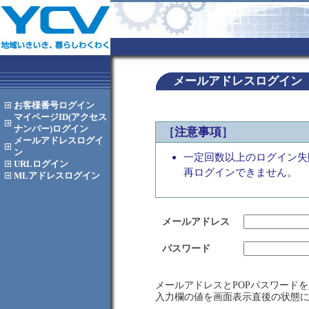
メールアドレスログイン
お客様番号
ログイン
マイページID(アクセス
ナンバー)
ログイン
［注意事項］
メールアドレス
ログイ
ン
一定回数以上のログイン失
URL
ログイン
再ログインできません。
MLアドレス
ログイン
メールアドレス
パスワード
メールアドレスとPOPパスワード
入力欄の値を画面表示直後の状態に