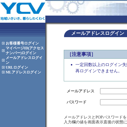
メールアドレスログイン
お客様番号
ログイン
マイページID(アクセス
ナンバー)
ログイン
［注意事項］
メールアドレス
ログイ
ン
一定回数以上のログイン失
URL
ログイン
再ログインできません。
MLアドレス
ログイン
メールアドレス
パスワード
メールアドレスとPOPパスワード
入力欄の値を画面表示直後の状態に