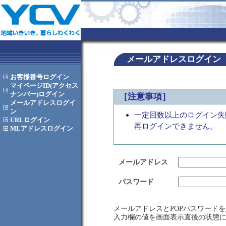
メールアドレスログイン
お客様番号
ログイン
マイページID(アクセス
ナンバー)
ログイン
［注意事項］
メールアドレス
ログイ
ン
一定回数以上のログイン失
URL
ログイン
再ログインできません。
MLアドレス
ログイン
メールアドレス
パスワード
メールアドレスとPOPパスワード
入力欄の値を画面表示直後の状態に