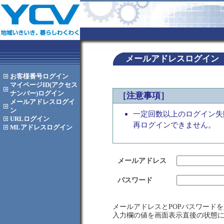
メールアドレスログイン
お客様番号
ログイン
マイページID(アクセス
ナンバー)
ログイン
［注意事項］
メールアドレス
ログイ
ン
一定回数以上のログイン失
URL
ログイン
再ログインできません。
MLアドレス
ログイン
メールアドレス
パスワード
メールアドレスとPOPパスワード
入力欄の値を画面表示直後の状態に