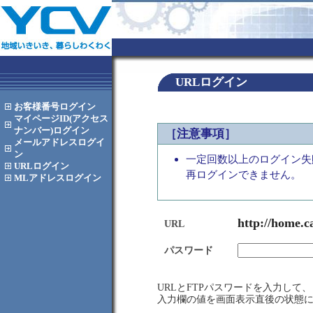
URLログイン
お客様番号
ログイン
マイページID(アクセス
ナンバー)
ログイン
［注意事項］
メールアドレス
ログイ
ン
一定回数以上のログイン失
URL
ログイン
再ログインできません。
MLアドレス
ログイン
http://home.c
URL
パスワード
URLとFTPパスワードを入力し
入力欄の値を画面表示直後の状態に