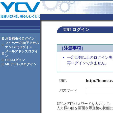
URLログイン
お客様番号
ログイン
マイページID(アクセス
ナンバー)
ログイン
［注意事項］
メールアドレス
ログイ
ン
一定回数以上のログイン失
URL
ログイン
再ログインできません。
MLアドレス
ログイン
http://home.c
URL
パスワード
URLとFTPパスワードを入力し
入力欄の値を画面表示直後の状態に