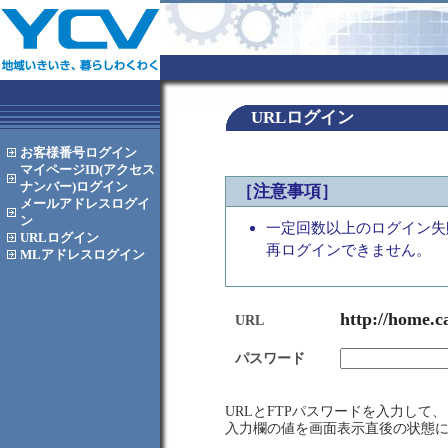
URLログイン
お客様番号
ログイン
マイページID(アクセス
ナンバー)
ログイン
［注意事項］
メールアドレス
ログイ
ン
一定回数以上のログイン失
URL
ログイン
再ログインできません。
MLアドレス
ログイン
http://home.c
URL
パスワード
URLとFTPパスワードを入力し
入力欄の値を画面表示直後の状態に