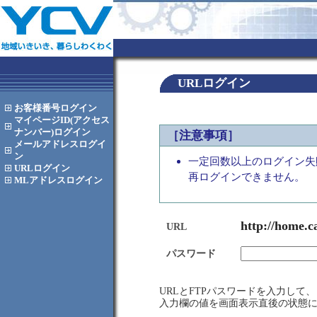
URLログイン
お客様番号
ログイン
マイページID(アクセス
ナンバー)
ログイン
［注意事項］
メールアドレス
ログイ
ン
一定回数以上のログイン失
URL
ログイン
再ログインできません。
MLアドレス
ログイン
http://home.c
URL
パスワード
URLとFTPパスワードを入力し
入力欄の値を画面表示直後の状態に