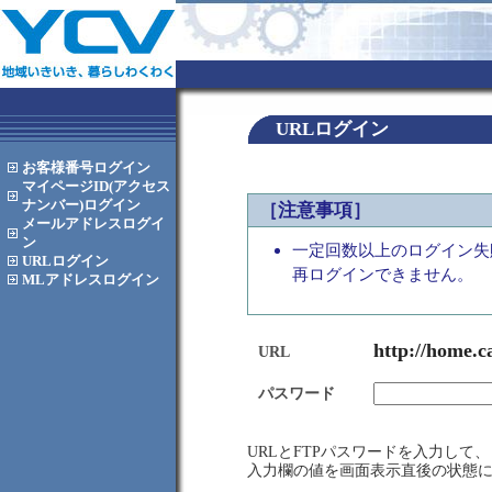
URLログイン
お客様番号
ログイン
マイページID(アクセス
ナンバー)
ログイン
［注意事項］
メールアドレス
ログイ
ン
一定回数以上のログイン失
URL
ログイン
再ログインできません。
MLアドレス
ログイン
http://home.c
URL
パスワード
URLとFTPパスワードを入力し
入力欄の値を画面表示直後の状態に