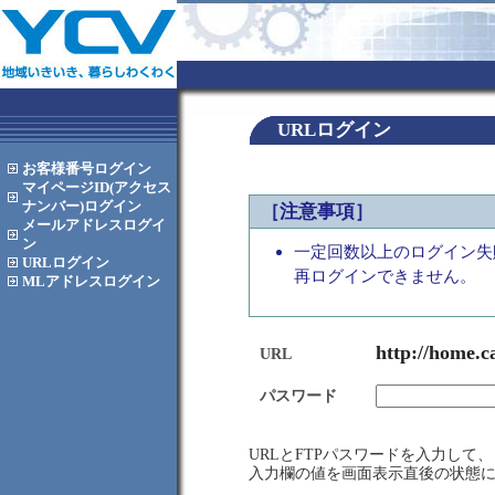
URLログイン
お客様番号
ログイン
マイページID(アクセス
ナンバー)
ログイン
［注意事項］
メールアドレス
ログイ
ン
一定回数以上のログイン失
URL
ログイン
再ログインできません。
MLアドレス
ログイン
http://home.c
URL
パスワード
URLとFTPパスワードを入力し
入力欄の値を画面表示直後の状態に