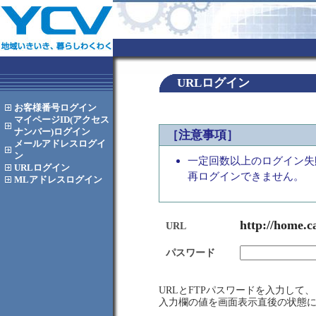
URLログイン
お客様番号
ログイン
マイページID(アクセス
ナンバー)
ログイン
［注意事項］
メールアドレス
ログイ
ン
一定回数以上のログイン失
URL
ログイン
再ログインできません。
MLアドレス
ログイン
http://home.c
URL
パスワード
URLとFTPパスワードを入力し
入力欄の値を画面表示直後の状態に