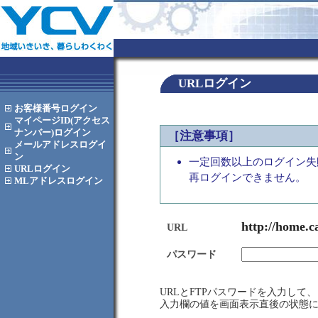
URLログイン
お客様番号
ログイン
マイページID(アクセス
ナンバー)
ログイン
［注意事項］
メールアドレス
ログイ
ン
一定回数以上のログイン失
URL
ログイン
再ログインできません。
MLアドレス
ログイン
http://home.c
URL
パスワード
URLとFTPパスワードを入力し
入力欄の値を画面表示直後の状態に