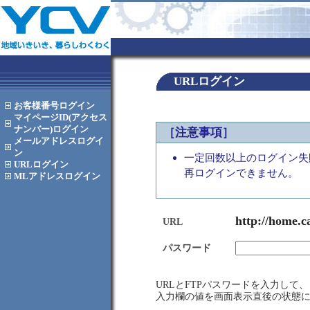
URLログイン
お客様番号
ログイン
マイページID(アクセス
ナンバー)
ログイン
［注意事項］
メールアドレス
ログイ
ン
一定回数以上のログイン失
URL
ログイン
再ログインできません。
MLアドレス
ログイン
http://home.c
URL
パスワード
URLとFTPパスワードを入力し
入力欄の値を画面表示直後の状態に