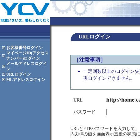
URLログイン
お客様番号
ログイン
マイページID(アクセス
ナンバー)
ログイン
［注意事項］
メールアドレス
ログイ
ン
一定回数以上のログイン失
URL
ログイン
再ログインできません。
MLアドレス
ログイン
http://home.c
URL
パスワード
URLとFTPパスワードを入力し
入力欄の値を画面表示直後の状態に