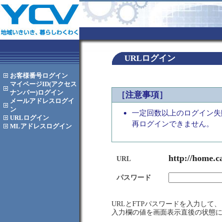
URLログイン
お客様番号
ログイン
マイページID(アクセス
ナンバー)
ログイン
［注意事項］
メールアドレス
ログイ
ン
一定回数以上のログイン失
URL
ログイン
再ログインできません。
MLアドレス
ログイン
http://home.c
URL
パスワード
URLとFTPパスワードを入力し
入力欄の値を画面表示直後の状態に