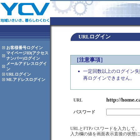
URLログイン
お客様番号
ログイン
マイページID(アクセス
ナンバー)
ログイン
［注意事項］
メールアドレス
ログイ
ン
一定回数以上のログイン失
URL
ログイン
再ログインできません。
MLアドレス
ログイン
http://home.c
URL
パスワード
URLとFTPパスワードを入力し
入力欄の値を画面表示直後の状態に