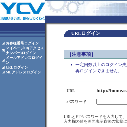
URLログイン
お客様番号
ログイン
マイページID(アクセス
ナンバー)
ログイン
［注意事項］
メールアドレス
ログイ
ン
一定回数以上のログイン失
URL
ログイン
再ログインできません。
MLアドレス
ログイン
http://home.c
URL
パスワード
URLとFTPパスワードを入力し
入力欄の値を画面表示直後の状態に