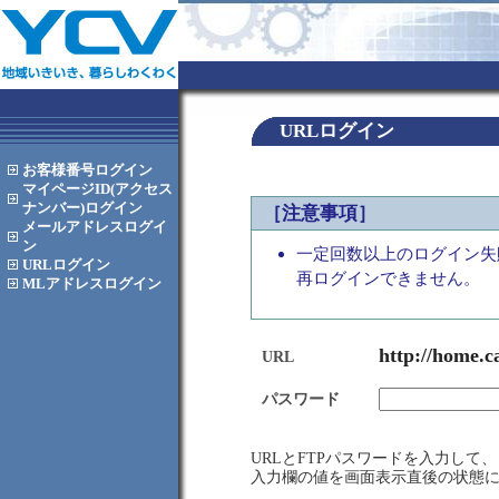
URLログイン
お客様番号
ログイン
マイページID(アクセス
ナンバー)
ログイン
［注意事項］
メールアドレス
ログイ
ン
一定回数以上のログイン失
URL
ログイン
再ログインできません。
MLアドレス
ログイン
http://home.c
URL
パスワード
URLとFTPパスワードを入力し
入力欄の値を画面表示直後の状態に