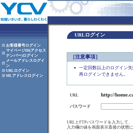
URLログイン
お客様番号
ログイン
マイページID(アクセス
ナンバー)
ログイン
［注意事項］
メールアドレス
ログイ
ン
一定回数以上のログイン失
URL
ログイン
再ログインできません。
MLアドレス
ログイン
http://home.c
URL
パスワード
URLとFTPパスワードを入力し
入力欄の値を画面表示直後の状態に