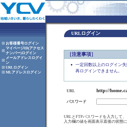
URLログイン
お客様番号
ログイン
マイページID(アクセス
ナンバー)
ログイン
［注意事項］
メールアドレス
ログイ
ン
一定回数以上のログイン失
URL
ログイン
再ログインできません。
MLアドレス
ログイン
http://home.c
URL
パスワード
URLとFTPパスワードを入力し
入力欄の値を画面表示直後の状態に