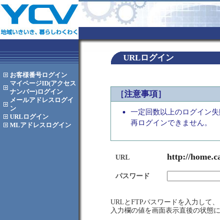
URLログイン
お客様番号
ログイン
マイページID(アクセス
ナンバー)
ログイン
［注意事項］
メールアドレス
ログイ
ン
一定回数以上のログイン失
URL
ログイン
再ログインできません。
MLアドレス
ログイン
http://home.c
URL
パスワード
URLとFTPパスワードを入力し
入力欄の値を画面表示直後の状態に