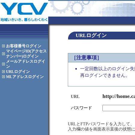
URLログイン
お客様番号
ログイン
マイページID(アクセス
ナンバー)
ログイン
［注意事項］
メールアドレス
ログイ
ン
一定回数以上のログイン失
URL
ログイン
再ログインできません。
MLアドレス
ログイン
http://home.c
URL
パスワード
URLとFTPパスワードを入力し
入力欄の値を画面表示直後の状態に