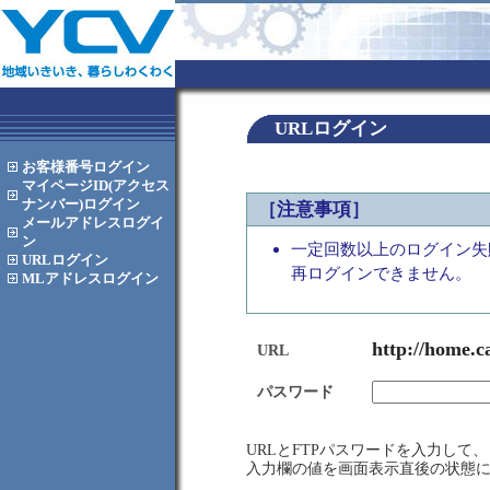
URLログイン
お客様番号
ログイン
マイページID(アクセス
ナンバー)
ログイン
［注意事項］
メールアドレス
ログイ
ン
一定回数以上のログイン失
URL
ログイン
再ログインできません。
MLアドレス
ログイン
http://home.c
URL
パスワード
URLとFTPパスワードを入力し
入力欄の値を画面表示直後の状態に