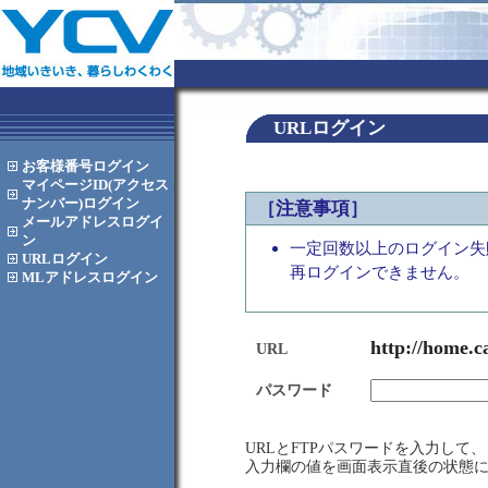
URLログイン
お客様番号
ログイン
マイページID(アクセス
ナンバー)
ログイン
［注意事項］
メールアドレス
ログイ
ン
一定回数以上のログイン失
URL
ログイン
再ログインできません。
MLアドレス
ログイン
http://home.c
URL
パスワード
URLとFTPパスワードを入力し
入力欄の値を画面表示直後の状態に