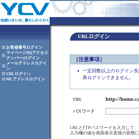
URLログイン
お客様番号
ログイン
マイページID(アクセス
ナンバー)
ログイン
［注意事項］
メールアドレス
ログイ
ン
一定回数以上のログイン失
URL
ログイン
再ログインできません。
MLアドレス
ログイン
http://home.c
URL
パスワード
URLとFTPパスワードを入力し
入力欄の値を画面表示直後の状態に