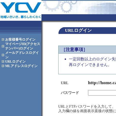
URLログイン
お客様番号
ログイン
マイページID(アクセス
ナンバー)
ログイン
［注意事項］
メールアドレス
ログイ
ン
一定回数以上のログイン失
URL
ログイン
再ログインできません。
MLアドレス
ログイン
http://home.c
URL
パスワード
URLとFTPパスワードを入力し
入力欄の値を画面表示直後の状態に