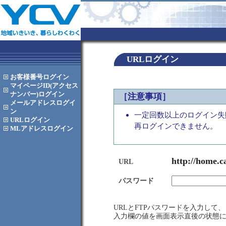
URLログイン
お客様番号
ログイン
マイページID(アクセス
ナンバー)
ログイン
［注意事項］
メールアドレス
ログイ
ン
一定回数以上のログイン失
URL
ログイン
再ログインできません。
MLアドレス
ログイン
http://home.c
URL
パスワード
URLとFTPパスワードを入力し
入力欄の値を画面表示直後の状態に