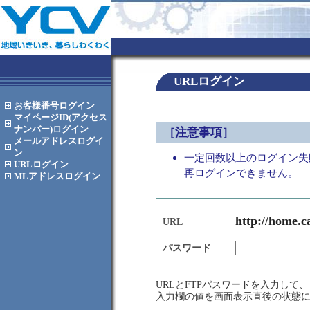
URLログイン
お客様番号
ログイン
マイページID(アクセス
ナンバー)
ログイン
［注意事項］
メールアドレス
ログイ
ン
一定回数以上のログイン失
URL
ログイン
再ログインできません。
MLアドレス
ログイン
http://home.c
URL
パスワード
URLとFTPパスワードを入力し
入力欄の値を画面表示直後の状態に