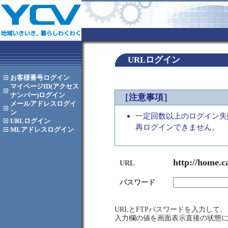
URLログイン
お客様番号
ログイン
マイページID(アクセス
ナンバー)
ログイン
［注意事項］
メールアドレス
ログイ
ン
一定回数以上のログイン失
URL
ログイン
再ログインできません。
MLアドレス
ログイン
http://home.c
URL
パスワード
URLとFTPパスワードを入力し
入力欄の値を画面表示直後の状態に