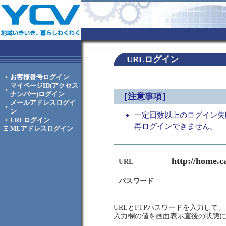
URLログイン
お客様番号
ログイン
マイページID(アクセス
ナンバー)
ログイン
［注意事項］
メールアドレス
ログイ
ン
一定回数以上のログイン失
URL
ログイン
再ログインできません。
MLアドレス
ログイン
http://home.c
URL
パスワード
URLとFTPパスワードを入力し
入力欄の値を画面表示直後の状態に