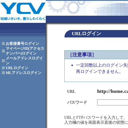
URLログイン
お客様番号
ログイン
マイページID(アクセス
ナンバー)
ログイン
［注意事項］
メールアドレス
ログイ
ン
一定回数以上のログイン失
URL
ログイン
再ログインできません。
MLアドレス
ログイン
http://home.c
URL
パスワード
URLとFTPパスワードを入力し
入力欄の値を画面表示直後の状態に