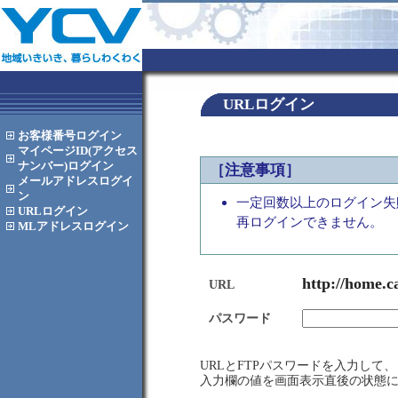
URLログイン
お客様番号
ログイン
マイページID(アクセス
ナンバー)
ログイン
［注意事項］
メールアドレス
ログイ
ン
一定回数以上のログイン失
URL
ログイン
再ログインできません。
MLアドレス
ログイン
http://home.c
URL
パスワード
URLとFTPパスワードを入力し
入力欄の値を画面表示直後の状態に