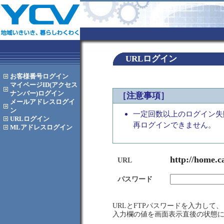
URLログイン
お客様番号
ログイン
マイページID(アクセス
ナンバー)
ログイン
［注意事項］
メールアドレス
ログイ
ン
一定回数以上のログイン失
URL
ログイン
再ログインできません。
MLアドレス
ログイン
http://home.c
URL
パスワード
URLとFTPパスワードを入力し
入力欄の値を画面表示直後の状態に