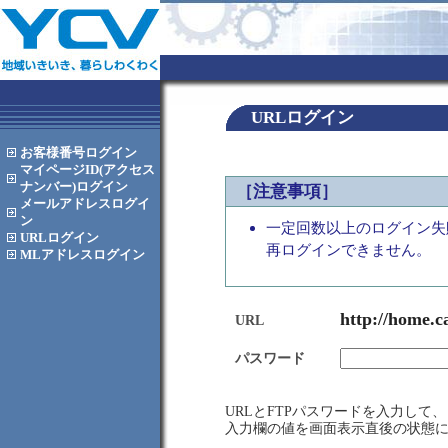
URLログイン
お客様番号
ログイン
マイページID(アクセス
ナンバー)
ログイン
［注意事項］
メールアドレス
ログイ
ン
一定回数以上のログイン失
URL
ログイン
再ログインできません。
MLアドレス
ログイン
http://home.c
URL
パスワード
URLとFTPパスワードを入力し
入力欄の値を画面表示直後の状態に