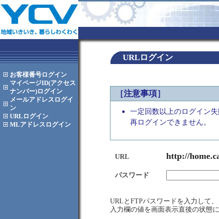
URLログイン
お客様番号
ログイン
マイページID(アクセス
ナンバー)
ログイン
［注意事項］
メールアドレス
ログイ
ン
一定回数以上のログイン失
URL
ログイン
再ログインできません。
MLアドレス
ログイン
http://home.c
URL
パスワード
URLとFTPパスワードを入力し
入力欄の値を画面表示直後の状態に