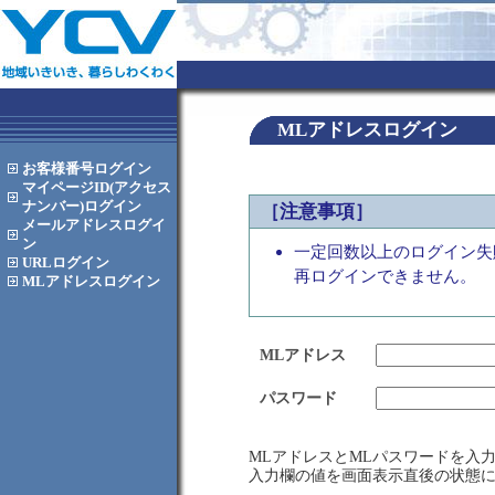
MLアドレスログイン
お客様番号
ログイン
マイページID(アクセス
ナンバー)
ログイン
［注意事項］
メールアドレス
ログイ
ン
一定回数以上のログイン失
URL
ログイン
再ログインできません。
MLアドレス
ログイン
MLアドレス
パスワード
MLアドレスとMLパスワードを入
入力欄の値を画面表示直後の状態に