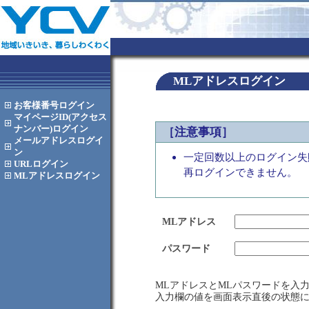
MLアドレスログイン
お客様番号
ログイン
マイページID(アクセス
ナンバー)
ログイン
［注意事項］
メールアドレス
ログイ
ン
一定回数以上のログイン失
URL
ログイン
再ログインできません。
MLアドレス
ログイン
MLアドレス
パスワード
MLアドレスとMLパスワードを入
入力欄の値を画面表示直後の状態に