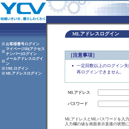
MLアドレスログイン
お客様番号
ログイン
マイページID(アクセス
ナンバー)
ログイン
［注意事項］
メールアドレス
ログイ
ン
一定回数以上のログイン失
URL
ログイン
再ログインできません。
MLアドレス
ログイン
MLアドレス
パスワード
MLアドレスとMLパスワードを入
入力欄の値を画面表示直後の状態に