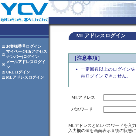
MLアドレスログイン
お客様番号
ログイン
マイページID(アクセス
ナンバー)
ログイン
［注意事項］
メールアドレス
ログイ
ン
一定回数以上のログイン失
URL
ログイン
再ログインできません。
MLアドレス
ログイン
MLアドレス
パスワード
MLアドレスとMLパスワードを入
入力欄の値を画面表示直後の状態に