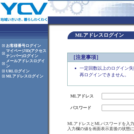
MLアドレスログイン
お客様番号
ログイン
マイページID(アクセス
ナンバー)
ログイン
［注意事項］
メールアドレス
ログイ
ン
一定回数以上のログイン失
URL
ログイン
再ログインできません。
MLアドレス
ログイン
MLアドレス
パスワード
MLアドレスとMLパスワードを入
入力欄の値を画面表示直後の状態に