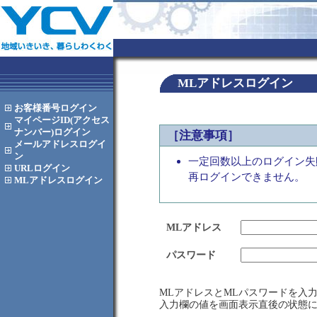
MLアドレスログイン
お客様番号
ログイン
マイページID(アクセス
ナンバー)
ログイン
［注意事項］
メールアドレス
ログイ
ン
一定回数以上のログイン失
URL
ログイン
再ログインできません。
MLアドレス
ログイン
MLアドレス
パスワード
MLアドレスとMLパスワードを入
入力欄の値を画面表示直後の状態に