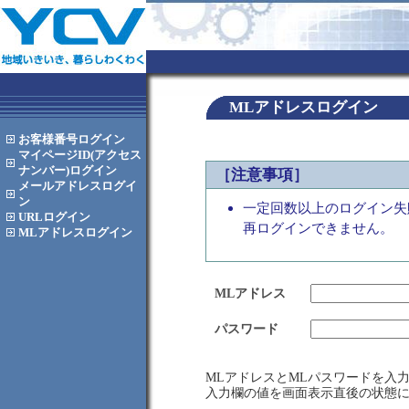
MLアドレスログイン
お客様番号
ログイン
マイページID(アクセス
ナンバー)
ログイン
［注意事項］
メールアドレス
ログイ
ン
一定回数以上のログイン失
URL
ログイン
再ログインできません。
MLアドレス
ログイン
MLアドレス
パスワード
MLアドレスとMLパスワードを入
入力欄の値を画面表示直後の状態に