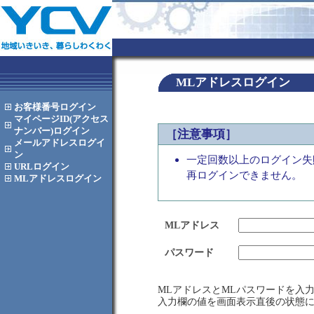
MLアドレスログイン
お客様番号
ログイン
マイページID(アクセス
ナンバー)
ログイン
［注意事項］
メールアドレス
ログイ
ン
一定回数以上のログイン失
URL
ログイン
再ログインできません。
MLアドレス
ログイン
MLアドレス
パスワード
MLアドレスとMLパスワードを入
入力欄の値を画面表示直後の状態に