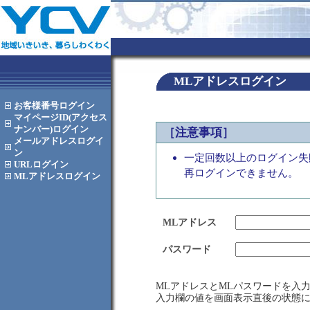
MLアドレスログイン
お客様番号
ログイン
マイページID(アクセス
ナンバー)
ログイン
［注意事項］
メールアドレス
ログイ
ン
一定回数以上のログイン失
URL
ログイン
再ログインできません。
MLアドレス
ログイン
MLアドレス
パスワード
MLアドレスとMLパスワードを入
入力欄の値を画面表示直後の状態に