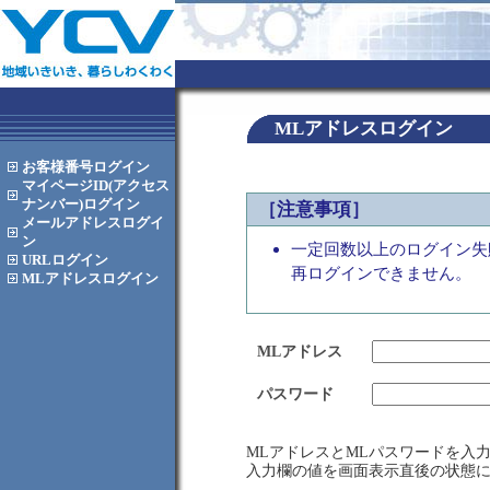
MLアドレスログイン
お客様番号
ログイン
マイページID(アクセス
ナンバー)
ログイン
［注意事項］
メールアドレス
ログイ
ン
一定回数以上のログイン失
URL
ログイン
再ログインできません。
MLアドレス
ログイン
MLアドレス
パスワード
MLアドレスとMLパスワードを入
入力欄の値を画面表示直後の状態に