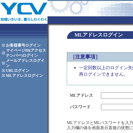
MLアドレスログイン
お客様番号
ログイン
マイページID(アクセス
ナンバー)
ログイン
［注意事項］
メールアドレス
ログイ
ン
一定回数以上のログイン失
URL
ログイン
再ログインできません。
MLアドレス
ログイン
MLアドレス
パスワード
MLアドレスとMLパスワードを入
入力欄の値を画面表示直後の状態に