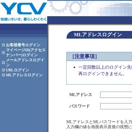
MLアドレスログイン
お客様番号
ログイン
マイページID(アクセス
ナンバー)
ログイン
［注意事項］
メールアドレス
ログイ
ン
一定回数以上のログイン失
URL
ログイン
再ログインできません。
MLアドレス
ログイン
MLアドレス
パスワード
MLアドレスとMLパスワードを入
入力欄の値を画面表示直後の状態に