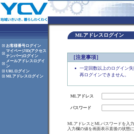
MLアドレスログイン
お客様番号
ログイン
マイページID(アクセス
ナンバー)
ログイン
［注意事項］
メールアドレス
ログイ
ン
一定回数以上のログイン失
URL
ログイン
再ログインできません。
MLアドレス
ログイン
MLアドレス
パスワード
MLアドレスとMLパスワードを入
入力欄の値を画面表示直後の状態に